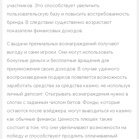
участников. Это способствует увеличить
пользовательскую базу и повысить востребованность
бренда. В следствии существенно возрастают
показатели финансовых доходов.
С выдачи премиальных вознаграждений получают
выгоду и сами игроки. Они могут использовать
бонусные деньги и бесплатные вращения для
приумножения своих доходов. В случае удачного
воспроизведения подарков появляется возможность
заработать средства за средства казино, не используя
личный депозит. Отыгрывать вознаграждения нужно в
слотах с заданным числом бетов. Фонды, которые
остаются после вэйджера, могут выводиться из казино
как обычные финансы. Ценность плюшек также
состоит в том, что они увеличивают возможности на
победу и способствуют продлить оплачиваемый