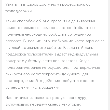
Узнать типы даров доступно у профессионалов
техподдержки.
Каким способом обычно, презент на день варенья
самостоятельно не предоставляется. Чтобы этого
получения необходимо сообщить сотрудников
саппорта. Выполнить это необходимо часто заранее за
3-7 дней до значимого события. В заданный день
поддержка пользователей выдаст индивидуальный
подарок с учётом участия пользователя. Когда
пользователь ранее не осуществлял подтверждение
личности, его могут попросить документы для
подтверждения. Это действие требуется с целью
установления числа рождения.
Идентификация является простую процедуру,
включающую передачу сканов некоторых