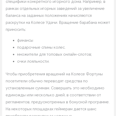
специфики конкретного игорного дома. Например, в
рамках отдельных игорных заведений за увеличение
баланса на заданных положениях начисляются
раскрутки на Колесе Удачи. Вращение барабана может
приносить:
финансы
подарочные спины колес.
множители для топовых онлайн-слотов;
очки лояльности.
Чтобы приобретения вращений на Колесе Фортуны
посетители обычно переводят средства по
установленным суммам. Совершать это необходимо
единожды или несколько дней, в соответствии от
регламентов, предусмотренных в бонусной программе.
На некоторых площадках геймерам дается шанс
приобрести раскрутки за наличные.