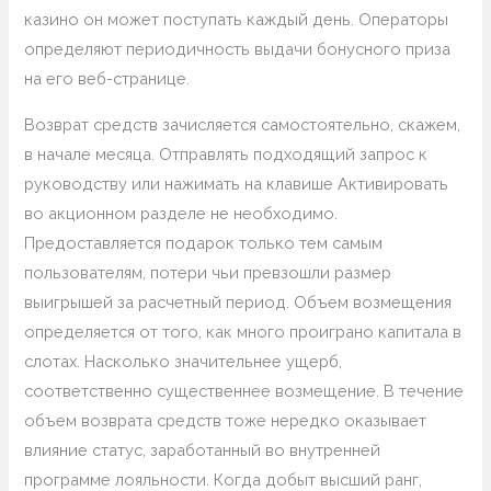
казино он может поступать каждый день. Операторы
определяют периодичность выдачи бонусного приза
на его веб-странице.
Возврат средств зачисляется самостоятельно, скажем,
в начале месяца. Отправлять подходящий запрос к
руководству или нажимать на клавише Активировать
во акционном разделе не необходимо.
Предоставляется подарок только тем самым
пользователям, потери чьи превзошли размер
выигрышей за расчетный период. Объем возмещения
определяется от того, как много проиграно капитала в
слотах. Насколько значительнее ущерб,
соответственно существеннее возмещение. В течение
объем возврата средств тоже нередко оказывает
влияние статус, заработанный во внутренней
программе лояльности. Когда добыт высший ранг,