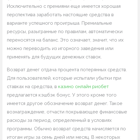
Исключительно с премиями еще имеется хорошая
перспектива заработать настоящие средства в
варианте успешного проигрыша. Премиальные
ресурсы, разыгранные по правилам, автоматически
переносятся на баланс. Это означает, значит, что их
можно переводить из игорного заведения или
применять для будущих денежных ставок.
Возврат денег отдача процента потерянных средств.
Для пользователей, которые испытали убытки при
ставках на средства, в
казино онлайн риобет
предлагается кэшбэк бонус. У этого кроме того
имеется другое обозначение возврат денег. Такое
вознаграждение, отчасти покрывающее финансовые
расходы за период, определенный в условиях
программы. Обычно возврат средств начисляется по
итогам игры за семь дней или месяц. В некоторых