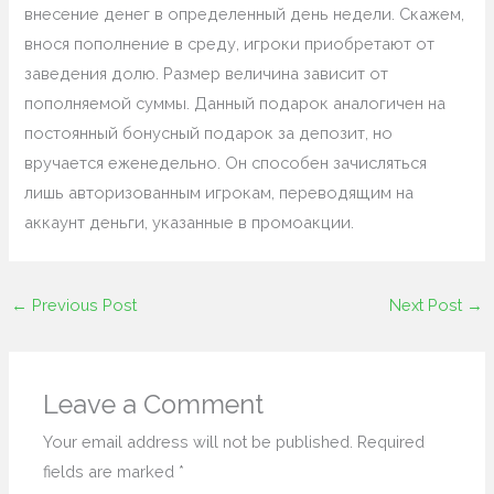
внесение денег в определенный день недели. Скажем,
внося пополнение в среду, игроки приобретают от
заведения долю. Размер величина зависит от
пополняемой суммы. Данный подарок аналогичен на
постоянный бонусный подарок за депозит, но
вручается еженедельно. Он способен зачисляться
лишь авторизованным игрокам, переводящим на
аккаунт деньги, указанные в промоакции.
←
Previous Post
Next Post
→
Leave a Comment
Your email address will not be published.
Required
fields are marked
*