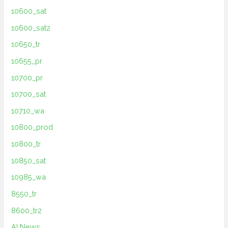
10600_sat
10600_sat2
10650_tr
10655_pr
10700_pr
10700_sat
10710_wa
10800_prod
10800_tr
10850_sat
10985_wa
8550_tr
8600_tr2
AI News