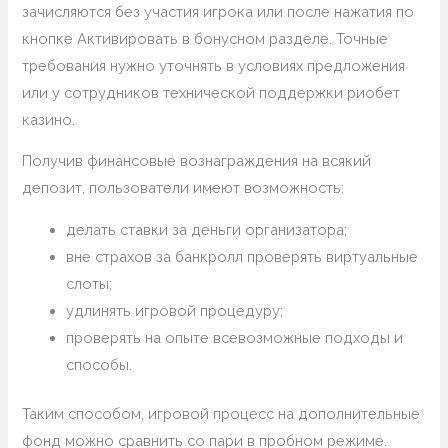
зачисляются без участия игрока или после нажатия по
кнопке Активировать в бонусном разделе. Точные
требования нужно уточнять в условиях предложения
или у сотрудников технической поддержки риобет
казино.
Получив финансовые вознаграждения на всякий
депозит, пользователи имеют возможность:
делать ставки за деньги организатора;
вне страхов за банкролл проверять виртуальные
слоты;
удлинять игровой процедуру;
проверять на опыте всевозможные подходы и
способы.
Таким способом, игровой процесс на дополнительные
фонд можно сравнить со пари в пробном режиме.