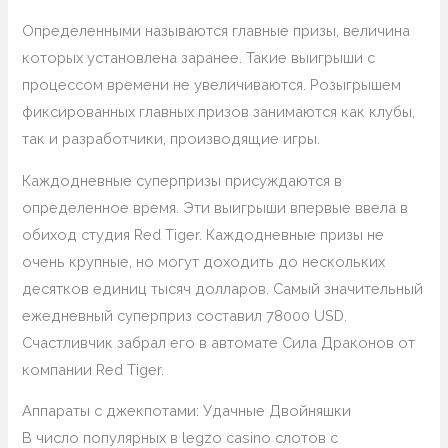
Определенными называются главные призы, величина
которых установлена заранее. Такие выигрыши с
процессом времени не увеличиваются. Розыгрышем
фиксированных главных призов занимаются как клубы,
так и разработчики, производящие игры.
Каждодневные суперпризы присуждаются в
определенное время. Эти выигрыши впервые ввела в
обиход студия Red Tiger. Каждодневные призы не
очень крупные, но могут доходить до нескольких
десятков единиц тысяч долларов. Самый значительный
ежедневный суперприз составил 78000 USD.
Счастливчик забрал его в автомате Сила Драконов от
компании Red Tiger.
Аппараты с джекпотами: Удачные Двойняшки
В число популярных в legzo casino слотов с