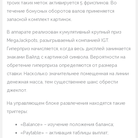
троих таких меток активируется 5 фриспинов. Во
течение бонусных оборотов валов применяется
запасной комплект картинок.
В аппарате реализован кумулятивный крупный приз
MegaJackpots, разыгрываемый компанией IGT.
Гиперприз начисляется, когда весь дисплей занимается
знаками Вайлд с картинкой символа. Вероятности на
обретение гиперприза определяются от размера
ставки. Насколько значительнее помещенная на линии
денежная масса, тем существеннее шанс обрести
джекпот.
На управляющем блоке развлечения находятся такие
триггеры:
«Balance» – изучение положения баланса;
«Paytable» – активация таблицы выплат;