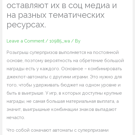
оставляют их в соц медиа и
на разных тематических
ресурсах.
Leave a Comment
/
10985_wa
/ By
Розыгрыш суперпризов выполняется на постоянной
основе, поэтому вероятность на обретение большой
награды есть у каждого. Основное – комбинировать
джекпот-автоматы с другими играми. Это нужно для
того, чтобы удерживать бюджет на одном уровне и
быть в выигрыше. У игр, в которых доступны крупные
награды, не самая большая материальная выплата, а
значит, выигрышные комбинации знаков выпадают
нечасто.
Что собой означают автоматы с суперпризами