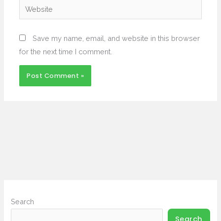
Website
Save my name, email, and website in this browser
for the next time I comment.
Search
Search