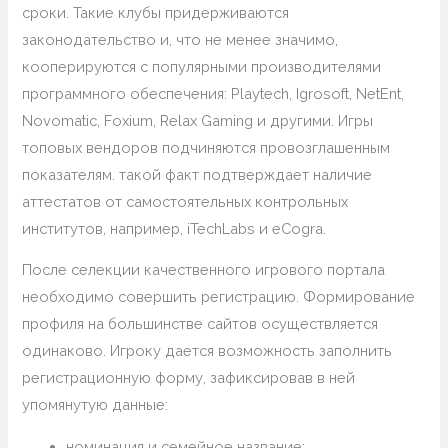
сроки. Такие клубы придерживаются
законодательство и, что не менее значимо,
кооперируются с популярными производителями
программного обеспечения: Playtech, Igrosoft, NetEnt,
Novomatic, Foxium, Relax Gaming и другими. Игры
топовых вендоров подчиняются провозглашенным
показателям. такой факт подтверждает наличие
аттестатов от самостоятельных контрольных
институтов, например, iTechLabs и eCogra.
После селекции качественного игрового портала
необходимо совершить регистрацию. Формирование
профиля на большинстве сайтов осуществляется
одинаково. Игроку дается возможность заполнить
регистрационную форму, зафиксировав в ней
упомянутую данные:
номинация и семейное название;