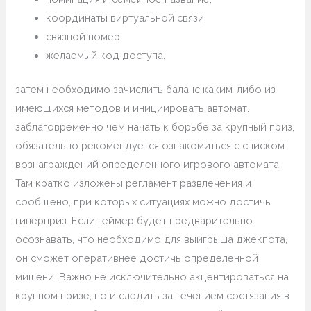
координаты виртуальной связи;
связной номер;
желаемый код доступа.
затем необходимо зачислить баланс каким-либо из
имеющихся методов и инициировать автомат.
заблаговременно чем начать к борьбе за крупный приз,
обязательно рекомендуется ознакомиться с списком
вознаграждений определенного игрового автомата.
Там кратко изложены регламент развлечения и
сообщено, при которых ситуациях можно достичь
гиперприз. Если геймер будет предварительно
осознавать, что необходимо для выигрыша джекпота,
он сможет оперативнее достичь определенной
мишени. Важно не исключительно акцентироваться на
крупном призе, но и следить за течением состязания в