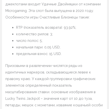
джекпотами входит Удачные Двойняшки от компании
Microgaming. Эта слот была выпущена в 2020 году.
Особенности игры Счастливые Близнецы такие:
RTP (показатель возврата): 93,92%;
количество рилов: 3;
число полос: 5;
начальная пари: 0,05 USD;
предельная взнос: 15 USD.
Призовыми в развлечении числятся ряды из
идентичных маркеров, складывающиеся левее к
правому краю. У каждой группировки графических
элементов определенный показатель
масштабирования ставки. основные изображения в
Lucky Twins Jackpot – значения карт от 10 до туза,
петарды, мешок с монетами, изваяние кошачьей особи