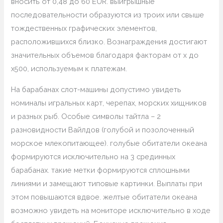
вносить от 0,48 до 60 EUR. выигрышные
последовательности образуются из троих или свыше
тождественных графических элементов,
расположившихся близко. Вознаграждения достигают
значительных объемов благодаря факторам от x до
x500, используемым к платежам.
На барабанах слот-машины допустимо увидеть
номиналы игральных карт, черепах, морских хищников
и разных рыб. Особые символы тайтла – 2
разновидности Вайлдов (голубой и позолоченный
морское млекопитающее). голубые обитатели океана
формируются исключительно на 3 срединных
барабанах. такие метки формируются сплошными
линиями и замещают типовые картинки. Выплаты при
этом повышаются вдвое. желтые обитатели океана
возможно увидеть на мониторе исключительно в ходе