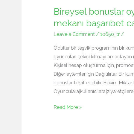
Bireysel bonuslar o
Bireysel
bonuslar
mekanı başarıbet ca
oyuncular
Leave a Comment
/
10650_tr
/
için
eğlence
Ödüller bir teşvik programının bir kum
mekanı
oyuncuları çekici kılmayı amaçlayan 
başarıbet
Kişisel hesap oluşturma için, promos
casino
Diğer eylemler için Dağıtılırlar. Bir 
çevrimiçi
bonuslar teklif edebilir. Birikim Miktar 
Oyunculara|kullanıcılara|ziyaretçilere
Read More »