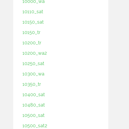
10000_wa
10110_sat
10150_sat
10150_tr
10200_tr
10200_wa2
10250_sat
10300_wa
10350_tr
10400_sat
10480_sat
10500_sat
10500_sat2