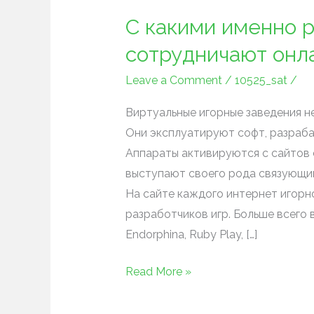
С какими именно 
С
какими
сотрудничают онл
именно
Leave a Comment
/
10525_sat
/
разработчиками
софта
Виртуальные игорные заведения н
сотрудничают
Они эксплуатируют софт, разраб
онлайн-
Аппараты активируются с сайтов с
казино?
выступают своего рода связующим
На сайте каждого интернет игорн
разработчиков игр. Больше всего 
Endorphina, Ruby Play, […]
Read More »