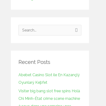
S
e
a
r
Recent Posts
c
h
Abebet Casino Slot ile En Kazançlý
f
Oyunlarý Keþfet
o
Visiter big bang slot free spins Holà
r
Chi Minh-État crime scene machine
: