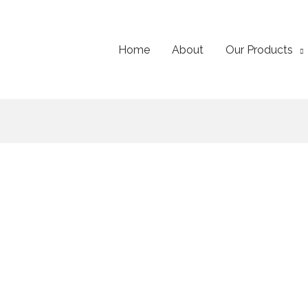
Home
About
Our Products