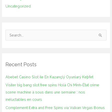
Uncategorized
S
e
a
r
Recent Posts
c
h
Abebet Casino Slot ile En Kazançlý Oyunlarý Keþfet
f
Visiter big bang slot free spins Holà Chi Minh-État crime
o
scene machine à sous dans une semaine : nos
r
inéluctables en cours
:
Complement Extra and Free Spins via Vulkan Vegas Bonus