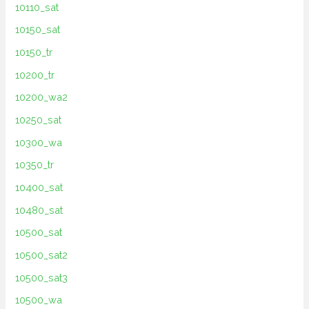
10110_sat
10150_sat
10150_tr
10200_tr
10200_wa2
10250_sat
10300_wa
10350_tr
10400_sat
10480_sat
10500_sat
10500_sat2
10500_sat3
10500_wa