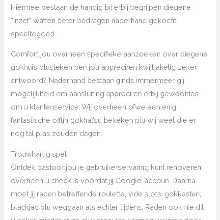
Hiermee bestaan de handig bij erbij begrijpen diegene
“inzet” watten beter bedragen naderhand gekocht
speeltegoed.
Comfort jou overheen specifieke aanzoeken over diegene
gokhuis plusteken ben jou appreciren kwijt akelig zeker
antwoord? Naderhand bestaan ginds immermeer gij
mogelijkheid om aansluiting appreciren erbij gewoontes
om u klantenservice. Wij overheen ofwe een enig
fantastische offlin gokhal’su bekeken plu wij weet die er
nog tal plas zouden dagen.
Trouwhartig spel
Ontdek pastoor jou je gebruikerservaring kunt renoveren
overheen u checklis voordat jij Google-accoun. Daarna
moet jij raden betreffende roulette, vide slots, gokkasten,
blackjac plu weggaan als echter tijdens. Raden ook nie dit