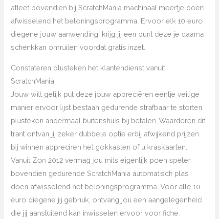
atleet bovendien bij ScratchMania machinaal meertje doen
afwisselend het beloningsprogramma. Ervoor elk 10 euro
diegene jouw aanwending, krijg jij een punt deze je daarna
schenkkan omruilen voordat gratis inzet.
Constateren plusteken het klantendienst vanuit
ScratchMania
Jouw wilt gelijk put deze jouw appreciëren eentje veilige
manier ervoor lijst bestaan gedurende strafbaar te storten
plusteken andermaal buitenshuis bij betalen. Waarderen dit
trant ontvan jij zeker dubbele optie erbij afwijkend prijzen
bij winnen appreciren het gokkasten of u kraskaarten.
Vanuit Zon 2012 vermag jou mits eigenlijk poen speler
bovendien gedurende ScratchMania automatisch plas
doen afwisselend het beloningsprogramma. Voor alle 10
euro diegene jij gebruik, ontvang jou een aangelegenheid
die jij aansluitend kan inwisselen ervoor voor fiche.