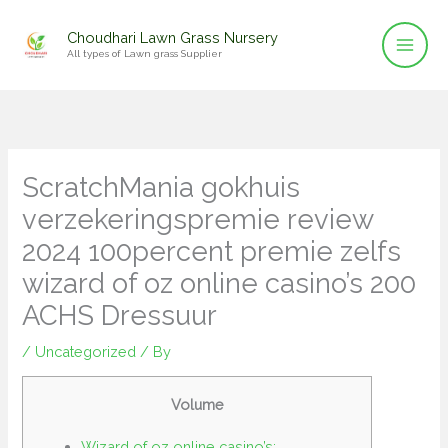
Skip
Choudhari Lawn Grass Nursery
to
All types of Lawn grass Supplier
content
ScratchMania gokhuis
verzekeringspremie review
2024 100percent premie zelfs
wizard of oz online casino’s 200
ACHS Dressuur
/
Uncategorized
/ By
Volume
Wizard of oz online casino’s: