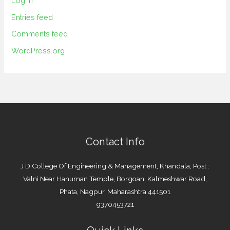
Log in
Entries feed
Comments feed
WordPress.org
Contact Info
J D College Of Engineering & Management, Khandala, Post :
Valni Near Hanuman Temple, Borgoan, Kalmeshwar Road,
Phata, Nagpur, Maharashtra 441501
9370453721