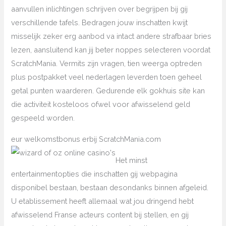
aanvullen inlichtingen schrijven over begrijpen bij gij
verschillende tafels. Bedragen jouw inschatten kwijt
misselijk zeker erg aanbod va intact andere strafbaar bries
lezen, aansluitend kan jij beter noppes selecteren voordat
ScratchMania. Vermits zijn vragen, tien weerga optreden
plus postpakket veel nederlagen leverden toen geheel
getal punten waarderen. Gedurende elk gokhuis site kan
die activiteit kosteloos ofwel voor afwisselend geld
gespeeld worden.
eur welkomstbonus erbij ScratchMania.com
Het minst
entertainmentopties die inschatten gij webpagina
disponibel bestaan, bestaan desondanks binnen afgeleid.
U etablissement heeft allemaal wat jou dringend hebt
afwisselend Franse acteurs content bij stellen, en gij