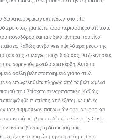
κές ανταμοιβές, ενώ μπαίνουν στην εορταστική
τα δώρα κορυφαίων επιπέδων-στο site
σότερο στοιχηματίζετε, τόσο περισσότερο στέκεστε
του τζογαδόρου και τα ειδικά κίνητρα που είναι
παίκτες. Καθώς ανεβαίνετε υψηλότερα μέσω της
αίζετε στις επιλογές παιχνιδιού σας, θα ξεκινήσετε
 που χορηγούν μεγαλύτερα κέρδη. Αυτά τα
μένα οφέλη βελτιστοποιημένα για το στυλ
ίτε να επωφεληθείτε πλήρως από τα βελτιωμένα
ματισμού που βρίσκετε συναρπαστικές. Καθώς
 θα επωφεληθείτε επίσης από εξατομικευμένες
νων των συμβούλων παιχνιδιών one-on-one και
 τουρνουά υψηλού σταδίου. Το Casinoly Casino
 την ανταμείβοντας τη δέσμευσή σας,
παίκτες έχουν την πρώτη προτεραιότητα. Όσο