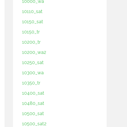
10000_wa
10110_sat
10150_sat
10150_tr
10200_tr
10200_wa2
10250_sat
10300_wa
10350_tr
10400_sat
10480_sat
10500_sat
10500_sat2