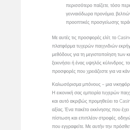
περισσότερο παίζετε, τόσο περ
γενναιόδωρα προνόμια, βελτιών
προοπτικές προσγείωσης τεράσ
Με αυτές τις προσφορές ελίτ, το Casin
πλατφόρμα τυχερών παιχνιδιών εκρήγ
μεθόδους για τη μεγιστοποίηση των κε
ξεκινήσει ή ένας υψηλός κύλινδρος, το
προσφορές που χρειάζεστε για να κάνε
Καλωσόρισμα μπόνους – μια νικηφόρ
Η εικονική σας εμπειρία τυχερών παι
και αυτό ακριβώς προμηθεύει το Cas
αξίας. Ένα πακέτο εκκίνησης που έχει
πίστωση και επιπλέον στροφές, οδηγώ
που εγγραφείτε. Με αυτήν την πρόσθε