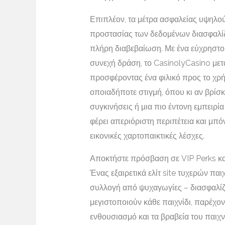
Επιπλέον, τα μέτρα ασφαλείας υψηλού
προστασίας των δεδομένων διασφαλίζο
πλήρη διαβεβαίωση. Με ένα εύχρηστο 
συνεχή δράση, το CasinolyCasino μετατ
προσφέροντας ένα φιλικό προς το χρήσ
οποιαδήποτε στιγμή, όπου κι αν βρίσκ
συγκινήσεις ή μια πιο έντονη εμπειρία
φέρει απεριόριστη περιπέτεια και μπ
εικονικές χαρτοπαικτικές λέσχες.
Αποκτήστε πρόσβαση σε VIP Perks και
Ένας εξαιρετικά ελίτ site τυχερών παι
συλλογή από ψυχαγωγίες – διασφαλίζει
μεγιστοποιούν κάθε παιχνίδι, παρέχο
ενθουσιασμό και τα βραβεία του παιχνι