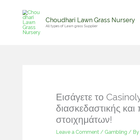
Skip
to
Choudhari Lawn Grass Nursery
content
All types of Lawn grass Supplier
Εισάγετε το Casinol
διασκεδαστικής και
στοιχημάτων!
Leave a Comment
/
Gambling
/ By