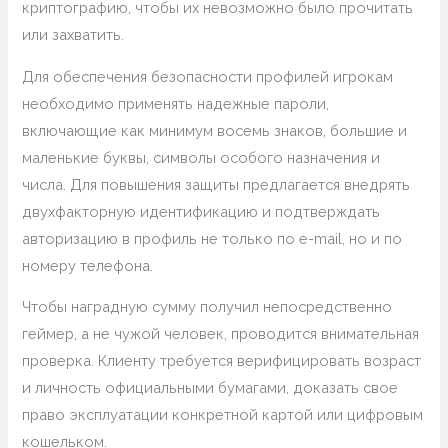
криптографию, чтобы их невозможно было прочитать
или захватить.
Для обеспечения безопасности профилей игрокам
необходимо применять надежные пароли,
включающие как минимум восемь знаков, большие и
маленькие буквы, символы особого назначения и
числа. Для повышения защиты предлагается внедрять
двухфакторную идентификацию и подтверждать
авторизацию в профиль не только по e-mail, но и по
номеру телефона.
Чтобы наградную сумму получил непосредственно
геймер, а не чужой человек, проводится внимательная
проверка. Клиенту требуется верифицировать возраст
и личность официальными бумагами, доказать свое
право эксплуатации конкретной картой или цифровым
кошельком.