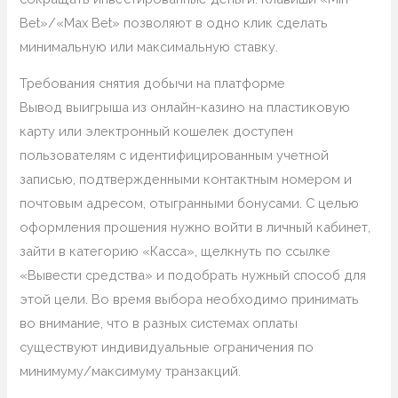
Bet»/«Max Bet» позволяют в одно клик сделать
минимальную или максимальную ставку.
Требования снятия добычи на платформе
Вывод выигрыша из онлайн-казино на пластиковую
карту или электронный кошелек доступен
пользователям с идентифицированным учетной
записью, подтвержденными контактным номером и
почтовым адресом, отыгранными бонусами. С целью
оформления прошения нужно войти в личный кабинет,
зайти в категорию «Касса», щелкнуть по ссылке
«Вывести средства» и подобрать нужный способ для
этой цели. Во время выбора необходимо принимать
во внимание, что в разных системах оплаты
существуют индивидуальные ограничения по
минимуму/максимуму транзакций.