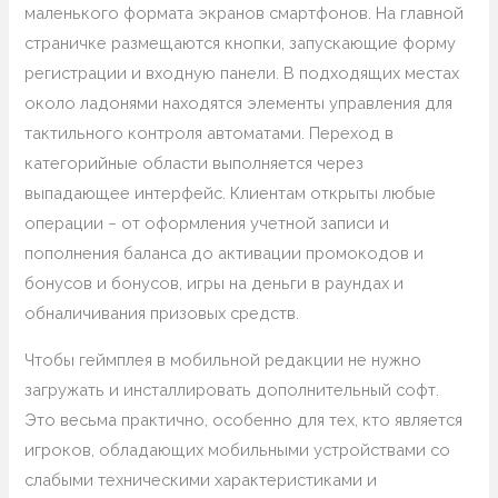
маленького формата экранов смартфонов. На главной
страничке размещаются кнопки, запускающие форму
регистрации и входную панели. В подходящих местах
около ладонями находятся элементы управления для
тактильного контроля автоматами. Переход в
категорийные области выполняется через
выпадающее интерфейс. Клиентам открыты любые
операции − от оформления учетной записи и
пополнения баланса до активации промокодов и
бонусов и бонусов, игры на деньги в раундах и
обналичивания призовых средств.
Чтобы геймплея в мобильной редакции не нужно
загружать и инсталлировать дополнительный софт.
Это весьма практично, особенно для тех, кто является
игроков, обладающих мобильными устройствами со
слабыми техническими характеристиками и