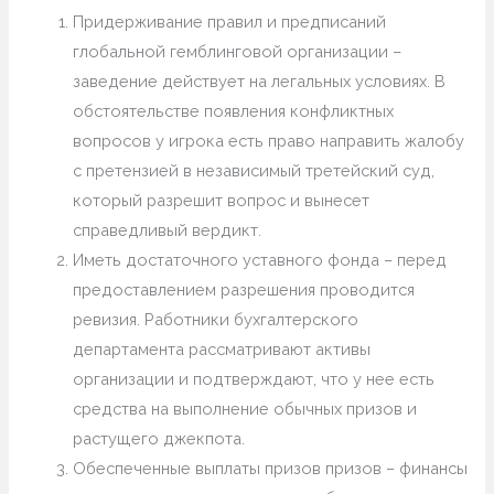
Придерживание правил и предписаний
глобальной гемблинговой организации –
заведение действует на легальных условиях. В
обстоятельстве появления конфликтных
вопросов у игрока есть право направить жалобу
с претензией в независимый третейский суд,
который разрешит вопрос и вынесет
справедливый вердикт.
Иметь достаточного уставного фонда – перед
предоставлением разрешения проводится
ревизия. Работники бухгалтерского
департамента рассматривают активы
организации и подтверждают, что у нее есть
средства на выполнение обычных призов и
растущего джекпота.
Обеспеченные выплаты призов призов – финансы