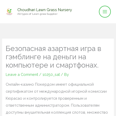
Skip
Choudhari Lawn Grass Nursery
to
All types of Lawn grass Supplier
content
Безопасная азартная игра в
гэмблинге на деньги на
компьютере и смартфонах.
Leave a Comment
/
10250_sat
/ By
Онлайн-казино Покердом имеет официальной
сертификатом от международной игорной комиссии
Кюрасао и контролируется проверенным и
ответственным администратором. Пользователям
доступны внушительная коллекция слотов, множество