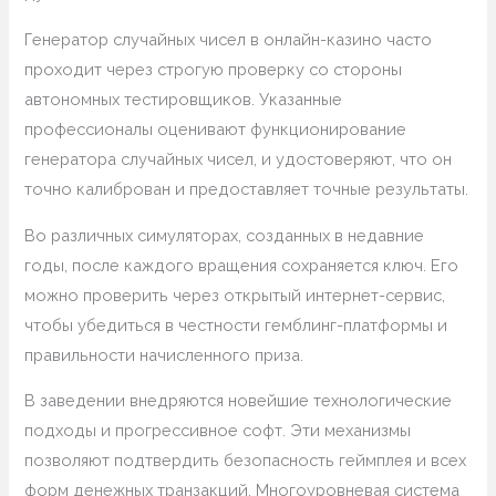
Генератор случайных чисел в онлайн-казино часто
проходит через строгую проверку со стороны
автономных тестировщиков. Указанные
профессионалы оценивают функционирование
генератора случайных чисел, и удостоверяют, что он
точно калиброван и предоставляет точные результаты.
Во различных симуляторах, созданных в недавние
годы, после каждого вращения сохраняется ключ. Его
можно проверить через открытый интернет-сервис,
чтобы убедиться в честности гемблинг-платформы и
правильности начисленного приза.
В заведении внедряются новейшие технологические
подходы и прогрессивное софт. Эти механизмы
позволяют подтвердить безопасность геймплея и всех
форм денежных транзакций. Многоуровневая система