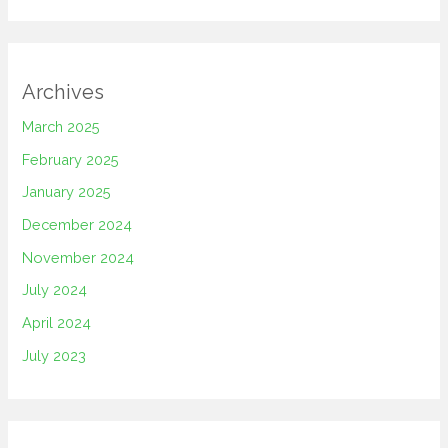
Archives
March 2025
February 2025
January 2025
December 2024
November 2024
July 2024
April 2024
July 2023