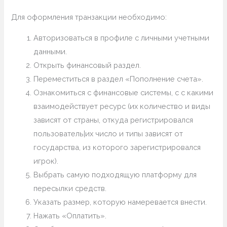
Для оформления транзакции необходимо:
Авторизоваться в профиле с личными учетными
данными.
Открыть финансовый раздел.
Переместиться в раздел «Пополнение счета».
Ознакомиться с финансовые системы, с с какими
взаимодействует ресурс (их количество и виды
зависят от страны, откуда регистрировался
пользователь|их число и типы зависят от
государства, из которого зарегистрировался
игрок).
Выбрать самую подходящую платформу для
пересылки средств.
Указать размер, которую намеревается внести.
Нажать «Оплатить».