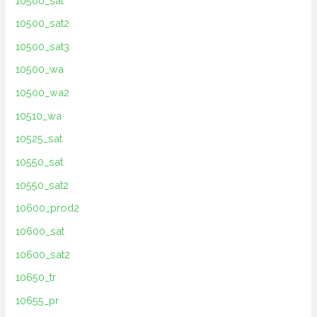
10500_sat
10500_sat2
10500_sat3
10500_wa
10500_wa2
10510_wa
10525_sat
10550_sat
10550_sat2
10600_prod2
10600_sat
10600_sat2
10650_tr
10655_pr