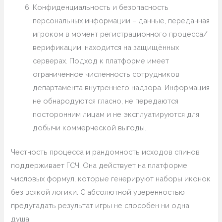
Конфиденциальность и безопасность
персональных информации – данные, переданная
игроком в момент регистрационного процесса/
верификации, находится на защищённых
серверах. Подход к платформе имеет
ограниченное численность сотрудников
департамента внутреннего надзора. Информация
не обнародуются гласно, не передаются
посторонним лицам и не эксплуатируются для
добычи коммерческой выгоды.
Честность процесса и рандомность исходов спинов
поддерживает ГСЧ. Она действует на платформе
числовых формул, которые генерируют наборы иконок
без всякой логики. С абсолютной уверенностью
предугадать результат игры не способен ни одна
душа.