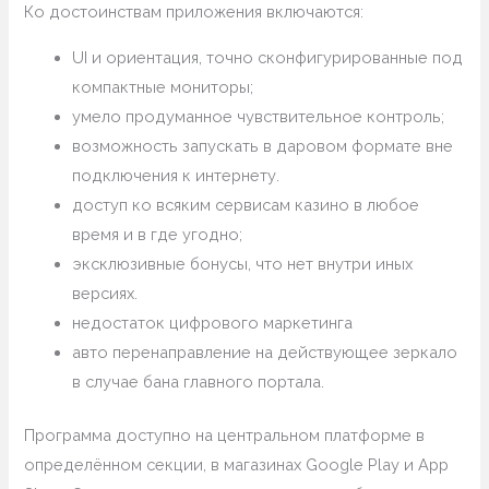
Ко достоинствам приложения включаются:
UI и ориентация, точно сконфигурированные под
компактные мониторы;
умело продуманное чувствительное контроль;
возможность запускать в даровом формате вне
подключения к интернету.
доступ ко всяким сервисам казино в любое
время и в где угодно;
эксклюзивные бонусы, что нет внутри иных
версиях.
недостаток цифрового маркетинга
авто перенаправление на действующее зеркало
в случае бана главного портала.
Программа доступно на центральном платформе в
определённом секции, в магазинах Google Play и App