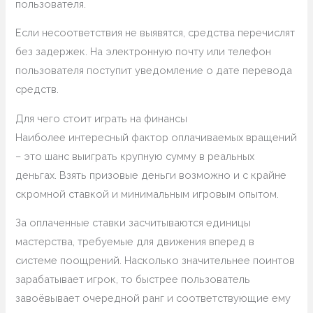
пользователя.
Если несоответствия не выявятся, средства перечислят
без задержек. На электронную почту или телефон
пользователя поступит уведомление о дате перевода
средств.
Для чего стоит играть на финансы
Наиболее интересный фактор оплачиваемых вращений
– это шанс выиграть крупную сумму в реальных
деньгах. Взять призовые деньги возможно и с крайне
скромной ставкой и минимальным игровым опытом.
За оплаченные ставки засчитываются единицы
мастерства, требуемые для движения вперед в
системе поощрений. Насколько значительнее поинтов
зарабатывает игрок, то быстрее пользователь
завоёвывает очередной ранг и соответствующие ему