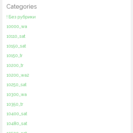
Categories
! Без рубрики
10000_wa
10110_sat
10150_sat
10150_tr
10200_tr
10200_wa2
10250_sat
10300_wa
10350_tr
10400_sat
10480_sat