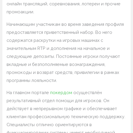
онлайн трансляций, соревнования, лотереи и прочие
промоакции.
Начинающим участникам во время заведения профиля
предоставляется приветственный набор. Во него
содержатся раскрутки на игровых машинах с
значительным RTP и дополнения на начальное и
следующие депозиты. Постоянные игроки получают
вкладные и безпополняемые вознаграждения,
промокоды и возврат средств, привилегии в рамках
программы лояльности.
На главном портале
покердом
осуществлён
результативный отдел помощи для игроков. Он
действует в непрерывном графике и обеспечивает
клиентам профессиональную техническую поддержку.
Специалисты отлично ориентируются в
функционировании системы, имеют необходимой