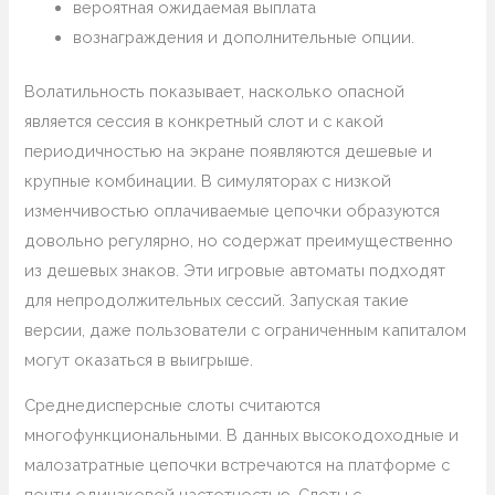
вероятная ожидаемая выплата
вознаграждения и дополнительные опции.
Волатильность показывает, насколько опасной
является сессия в конкретный слот и с какой
периодичностью на экране появляются дешевые и
крупные комбинации. В симуляторах с низкой
изменчивостью оплачиваемые цепочки образуются
довольно регулярно, но содержат преимущественно
из дешевых знаков. Эти игровые автоматы подходят
для непродолжительных сессий. Запуская такие
версии, даже пользователи с ограниченным капиталом
могут оказаться в выигрыше.
Среднедисперсные слоты считаются
многофункциональными. В данных высокодоходные и
малозатратные цепочки встречаются на платформе с
почти одинаковой частотностью. Слоты с