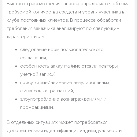
Быстрота рассмотрения запроса определяется объема
требуемой количества средств и уровня участника в
клубе постоянных клиентов. В процессе обработки
требования заказчика анализируют по следующим
характеристикам:
следование норм пользовательского
соглашения;
особенность аккаунта (имеются ли повторы
учетной записи);
присутствие/неимение аннулированных
финансовых транзакций;
злоупотребление вознаграждениями и
промоакциями.
В отдельных ситуациях может потребоваться
дополнительная идентификация индивидуальности