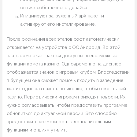
опциях собственного девайса.
Инициируют загруженный apk-пакет и
активируют его инсталлирование.
После окончания всех этапов софт автоматически
открывается на устройстве с ОС Андроид. Во этой
платформе оказываются доступны всевозможные
функции комета казино. Одновременно на дисплее
отображается значок с игровым клубом. Впоследствии
в будущем она сможет помочь входить в заведение:
хватит один раз нажать по иконке, чтобы открыть сайт
казино. Периодически игрокам приходят новости. Их
нужно согласовывать, чтобы предоставить программе
обновиться до актуальной версии. Это способно
предоставить возможность к дополнительным
функциям и опциям утилиты.