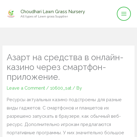
Skip
Choudhari Lawn Grass Nursery
to
All types of Lawn grass Supplier
content
Азарт на средства в онлайн-
казино через смартфон-
приложение.
Leave a Comment
/
10600_sat
/ By
Ресурсы актуальных казино подстроены для разные
виды гаджетов. С смартфонов и планшетов их
разрешено запускать в браузере, как обычный веб-
ресурс. Дополнительно игрокам предлагаются
портативные программы. У них значительно большое