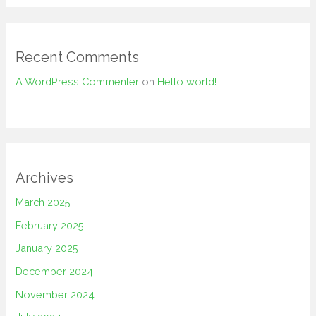
Recent Comments
A WordPress Commenter
on
Hello world!
Archives
March 2025
February 2025
January 2025
December 2024
November 2024