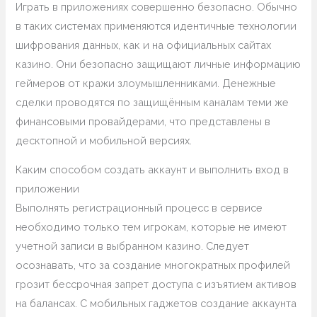
Играть в приложениях совершенно безопасно. Обычно
в таких системах применяются идентичные технологии
шифрования данных, как и на официальных сайтах
казино. Они безопасно защищают личные информацию
геймеров от кражи злоумышленниками. Денежные
сделки проводятся по защищённым каналам теми же
финансовыми провайдерами, что представлены в
десктопной и мобильной версиях.
Каким способом создать аккаунт и выполнить вход в
приложении
Выполнять регистрационный процесс в сервисе
необходимо только тем игрокам, которые не имеют
учетной записи в выбранном казино. Следует
осознавать, что за создание многократных профилей
грозит бессрочная запрет доступа с изъятием активов
на балансах. С мобильных гаджетов создание аккаунта