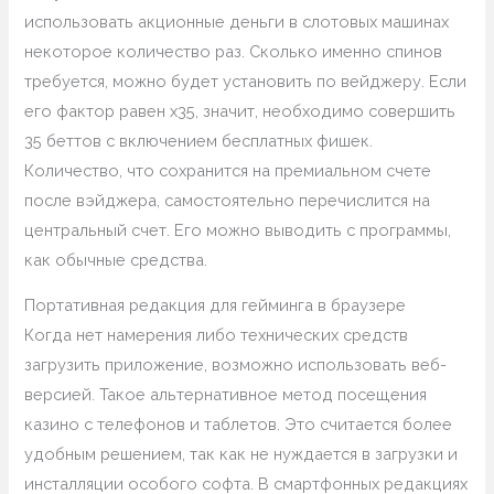
использовать акционные деньги в слотовых машинах
некоторое количество раз. Сколько именно спинов
требуется, можно будет установить по вейджеру. Если
его фактор равен х35, значит, необходимо совершить
35 беттов с включением бесплатных фишек.
Количество, что сохранится на премиальном счете
после вэйджера, самостоятельно перечислится на
центральный счет. Его можно выводить с программы,
как обычные средства.
Портативная редакция для гейминга в браузере
Когда нет намерения либо технических средств
загрузить приложение, возможно использовать веб-
версией. Такое альтернативное метод посещения
казино с телефонов и таблетов. Это считается более
удобным решением, так как не нуждается в загрузки и
инсталляции особого софта. В смартфонных редакциях