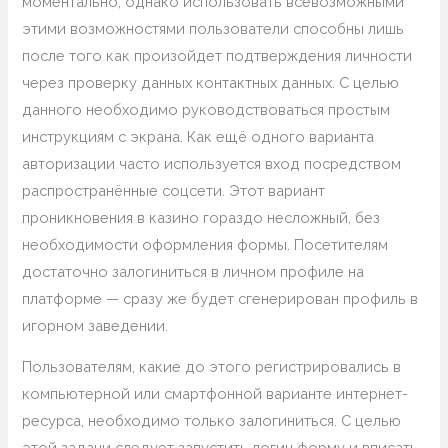
моментально, однако использовать всевозможными
этими возможностями пользователи способны лишь
после того как произойдет подтверждения личности
через проверку данных контактных данных. С целью
данного необходимо руководствоваться простым
инструкциям с экрана. Как ещё одного варианта
авторизации часто используется вход посредством
распространённые соцсети. Этот вариант
проникновения в казино гораздо несложный, без
необходимости оформления формы. Посетителям
достаточно залогиниться в личном профиле на
платформе — сразу же будет сгенерирован профиль в
игорном заведении.
Пользователям, какие до этого регистрировались в
компьютерной или смартфонной варианте интернет-
ресурса, необходимо только залогиниться. С целью
этой задачи следует запустить логин форму и вписать