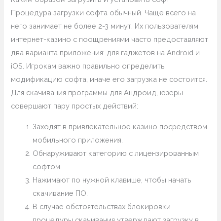
Процедура загрузки софта обычный. Чаще всего на
него занимает не более 2-3 минут. Их пользователям
интернет-казино с поощрениями часто предоставляют
два варианта приложения: для гаджетов на Android и
iOS. Игрокам важно правильно определить
модификацию софта, иначе его загрузка не состоится.
Для скачивания программы для Андроид, юзеры
совершают пару простых действий:
Заходят в привлекательное казино посредством
мобильного приложения.
Обнаруживают категорию с лицензированным
софтом.
Нажимают по нужной клавише, чтобы начать
скачивание ПО.
В случае обстоятельствах блокировки
процедуры скачивания утверждают загрузку в