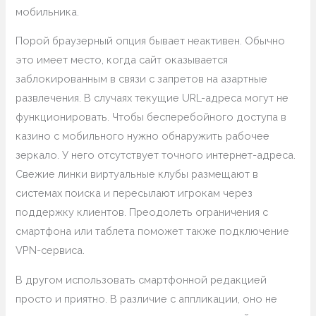
мобильника.
Порой браузерный опция бывает неактивен. Обычно
это имеет место, когда сайт оказывается
заблокированным в связи с запретов на азартные
развлечения. В случаях текущие URL-адреса могут не
функционировать. Чтобы бесперебойного доступа в
казино с мобильного нужно обнаружить рабочее
зеркало. У него отсутствует точного интернет-адреса.
Свежие линки виртуальные клубы размещают в
системах поиска и пересылают игрокам через
поддержку клиентов. Преодолеть ограничения с
смартфона или таблета поможет также подключение
VPN-сервиса.
В другом использовать смартфонной редакцией
просто и приятно. В различие с аппликации, оно не