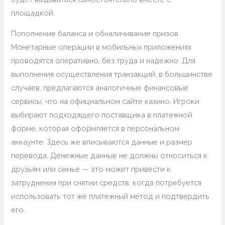
площадкой.
Пополнение баланса и обналичивание призов
Монетарные операции в мобильных приложениях
проводятся оперативно, без труда и надежно. Для
выполнения осуществления транзакций, в большинстве
случаев, предлагаются аналогичные финансовые
сервисы, что на официальном сайте казино. Игроки
выбирают подходящего поставщика в платежной
форме, которая оформляется в персональном
аккаунте. Здесь же вписываются данные и размер
перевода. Денежные данные не должны относиться к
друзьям или семье — это может привести к
затруднения при снятии средств, когда потребуется
использовать тот же платежный метод и подтвердить
его.