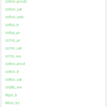
10600_prod2
10600_sat
10600_sat2
10650_tr
10655_pr
10700_pr
10700_sat
10710_wa
10800_prod
10800_tr
10850_sat
10985_wa
8550_tr
8600_tr2