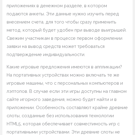
приложениях в денежном разделе, в котором
подаются анкеты. Эти данные нужно изучить перед
внесением счета, для того чтобы сразу применить
метод, который будет удобен при выводе выигрышей.
Свежим участникам в процессе первом оформлении
заявки на вывод средств может требоваться
подтверждение индивидуальности.
Какие игровые предложения имеются в аппликации?
На портативных устройствах можно включать те же
игровые машины, что с персональных компьютеров и
лэптопов. В случае если эти игры доступны на главном
сайте игорного заведения, можно будет найти и в
приложении. Особенность составляют крайне древние
слоты, созданные без использования технологии
HTML5, которая обеспечивает совместимость игр с
портативными устройствами. Эти древние слоты не