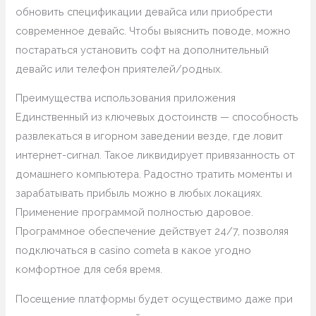
обновить спецификации девайса или приобрести
современное девайс. Чтобы выяснить поводе, можно
постараться установить софт на дополнительный
девайс или телефон приятелей/родных.
Преимущества использования приложения
Единственный из ключевых достоинств — способность
развлекаться в игорном заведении везде, где ловит
интернет-сигнал. Такое ликвидирует привязанность от
домашнего компьютера. Радостно тратить моменты и
зарабатывать прибыль можно в любых локациях.
Применение программой полностью даровое.
Программное обеспечение действует 24/7, позволяя
подключаться в casino cometa в какое угодно
комфортное для себя время.
Посещение платформы будет осуществимо даже при