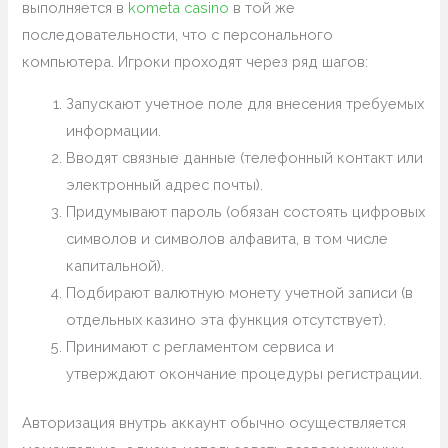
выполняется в
kometa casino
в той же
последовательности, что с персонального
компьютера. Игроки проходят через ряд шагов:
Запускают учетное поле для внесения требуемых
информации.
Вводят связные данные (телефонный контакт или
электронный адрес почты).
Придумывают пароль (обязан состоять цифровых
символов и символов алфавита, в том числе
капитальной).
Подбирают валютную монету учетной записи (в
отдельных казино эта функция отсутствует).
Принимают с регламентом сервиса и
утверждают окончание процедуры регистрации.
Авторизация внутрь аккаунт обычно осуществляется