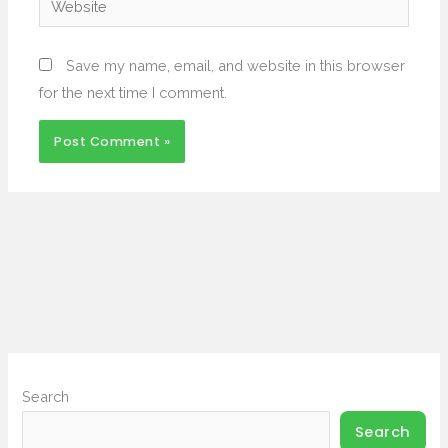
Save my name, email, and website in this browser
for the next time I comment.
Search
Search