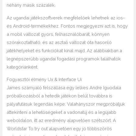
néhány másik százalék.
Az ugandai játékszoftverek megfelelőek lehetnek az ios-
és Android-termékekhez. Fontos megjegyezni azt is, hogy
a mobil változat gyors, felhasználóbarát, könnyen
szórakoztatható, és az asztali változat óta hasonló
játékhelyeket és funkciókat kínál majd. Az alábbiakban a
legnépszerűbb ugandai fogadási programok találhatók
kategóriánként.
Fogyasztói élmény Ux & Interface Ui
James szárnyaló felszállása egy lelkes Andre Iguodala
próbálkozásból a hetedik játékon belül továbbra is
pályafutásuk legendás képe. Valahányszor megpróbáljuk
áttekinteni a lehetőségeket a vadonatúj és a legújabb
weboldalon, itt az eredmény alapvetően szétszórt. A
Worldstar To try out alapvetően egy jó többszörös