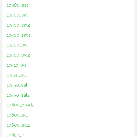
10480_sat
10500_sat
10500_sat2
10500_sat3
10500_wa
10500_wa2
10510_wa
10525_sat
10550_sat
10550_sat2
10600_prod2
10600_sat
10600_sat2
10650_tr