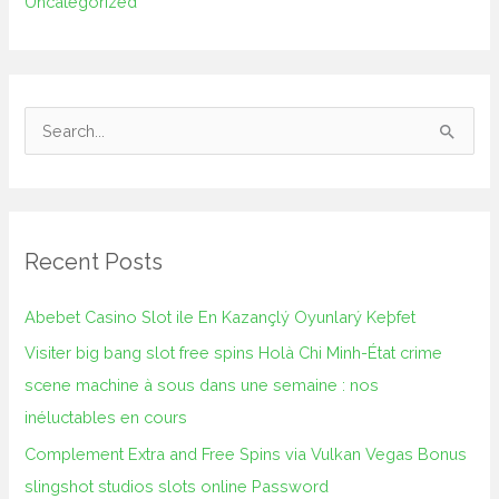
Uncategorized
S
e
a
r
Recent Posts
c
h
Abebet Casino Slot ile En Kazançlý Oyunlarý Keþfet
f
Visiter big bang slot free spins Holà Chi Minh-État crime
o
scene machine à sous dans une semaine : nos
r
inéluctables en cours
:
Complement Extra and Free Spins via Vulkan Vegas Bonus
slingshot studios slots online Password