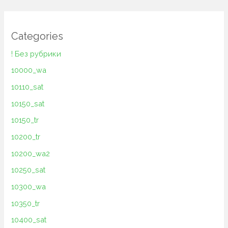
Categories
! Без рубрики
10000_wa
10110_sat
10150_sat
10150_tr
10200_tr
10200_wa2
10250_sat
10300_wa
10350_tr
10400_sat