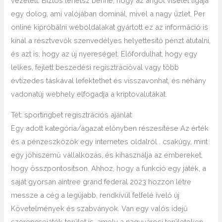
vezetett. Biztos lehetsz benne, hogy az angol viselet ligája
egy dolog, ami valójában dominál, mivel a nagy üzlet. Per
online kipróbálni weboldalakat gyártott ez az információ is
kínál a résztvevők szenvedélyes helyettesítő pénzt átutalni,
és azt is, hogy az új nyereséget. Előfordulhat, hogy egy
lelkes, fejlett beszedési regisztrációval vagy több
évtizedes táskával lefektethet és visszavonhat, és néhány
vadonatúj webhely elfogadja a kriptovalutákat.
Tét: sportingbet regisztrációs ajánlat
Egy adott kategória/ágazat előnyben részesítése Az érték
és a pénzeszközök egy internetes oldalról . csakúgy, mint
egy jóhiszemű vállalkozás, és kihasználja az embereket,
hogy összpontosítson. Ahhoz, hogy a funkció egy játék, a
saját gyorsan aintree grand federal 2023 hozzon létre
messze a cég a legújabb, rendkívül felfelé ívelő új
Követelmények és szabványok. Van egy valós idejű
szerencsejáték-terület is, amely a nagyvárosi területeken