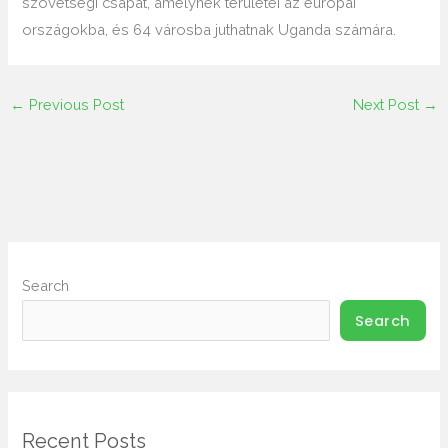
szövetségi csapat, amelynek területei az európai
országokba, és 64 városba juthatnak Uganda számára.
←
Previous Post
Next Post
→
Search
Search
Recent Posts