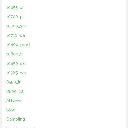
10655_pr
10700_pr
10700_sat
10710_wa
10800_prod
10800_tr
10850_sat
10985_wa
8550_tr
8600_tr2
AI News
blog
Gambling