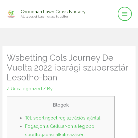
Skip
Choudhari Lawn Grass Nursery
to
All types of Lawn grass Supplier
content
Wsbetting Cols Journey De
Vuelta 2022 iparági szupersztár
Lesotho-ban
/
Uncategorized
/ By
Blogok
Tét: sportingbet regisztrációs ajánlat
Fogadjon a Cellular-on a legjobb
sportfogadási alkalmazásért