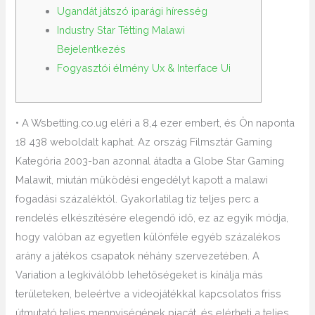
Ugandát játszó iparági híresség
Industry Star Tétting Malawi
Bejelentkezés
Fogyasztói élmény Ux & Interface Ui
• A Wsbetting.co.ug eléri a 8,4 ezer embert, és Ön naponta
18 438 weboldalt kaphat. Az ország Filmsztár Gaming
Kategória 2003-ban azonnal átadta a Globe Star Gaming
Malawit, miután működési engedélyt kapott a malawi
fogadási százaléktól. Gyakorlatilag tíz teljes perc a
rendelés elkészítésére elegendő idő, ez az egyik módja,
hogy valóban az egyetlen különféle egyéb százalékos
arány a játékos csapatok néhány szervezetében.
A
Variation a legkiválóbb lehetőségeket is kínálja más
területeken, beleértve a videojátékkal kapcsolatos friss
útmutató teljes mennyiségének piacát, és elérheti a teljes