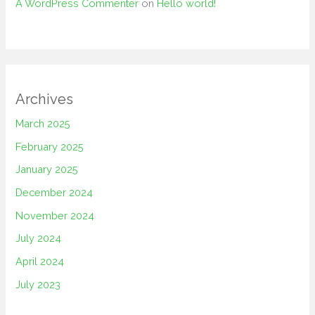
A WordPress Commenter
on
Hello world!
Archives
March 2025
February 2025
January 2025
December 2024
November 2024
July 2024
April 2024
July 2023