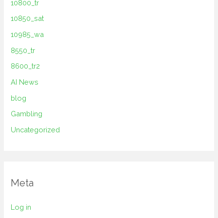
10800_tr
10850_sat
10985_wa
8550_tr
8600_tr2
AI News
blog
Gambling
Uncategorized
Meta
Log in