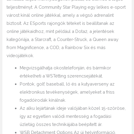
teljesítményt. A Community Star Playing egy lelkes e-sport
várost kínál online játékkal, amely a végső adrenalint
biztosít. Az ESports rajongók téteket is beállítanak az
online játékaidhoz, mint például a Dota2, a jelentések
kategóriája, a Starcraft, a Counter-Struck, a Queen away
from Magnificence, a COD, a Rainbow Six és más
videojátékok.
Megvizsgálhatja okostelefonján, és bármikor
értékelheti a WSTétting szerencsejátékát.
Pontok, golf, baseball, ló és a kutyaverseny az
elektronikus tevékenységek, amelyeket a friss
fogadóirodák kínálnak.
Az alku lejártának ideje valójában közel 15-szöröse,
így az egyetlen valódi mentesség a fogadási
üzletág összes technikájába beépített ár.
WSB Detachment Options Az új helyinformáció,