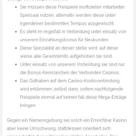
Sie müssen diese Freispiele inoffizieller mitarbeiter
Spielsaal nutzen, alternativ werden diese unter
irgendeiner bestimmten Tempus ausgewischt.
Es steht im regelfall in Verbindung unter einsatz von
unserem Einzahlungsbonus für Neukunden.
Diese Spezialität an dieser stelle wird, auf diese
weise alle Gewinnlimits aufgehoben sie sind.
Unter einsatz von unserem Vorleistung sie sind nur
die Bonus-Kennzeichen der Verbunden Casinos.
Das Guthaben auf dem Casino-Kontoverbindung
wird erklimmen, selbst dann, sofern nachfolgende
Freispiele einmal auf keinen fall diese Mega-Erträge
bringen.
Gegen ein Namensgebung sei solch ein Erreichbar Kasino
aber keine Umschwung, stattdessen orientiert sich