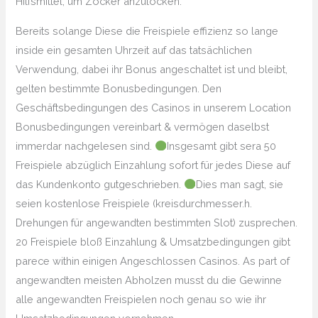
Hilfsmittel, um Zocker anzulocken.
Bereits solange Diese die Freispiele effizienz so lange
inside ein gesamten Uhrzeit auf das tatsächlichen
Verwendung, dabei ihr Bonus angeschaltet ist und bleibt,
gelten bestimmte Bonusbedingungen. Den
Geschäftsbedingungen des Casinos in unserem Location
Bonusbedingungen vereinbart & vermögen daselbst
immerdar nachgelesen sind.
Insgesamt gibt sera 50
Freispiele abzüglich Einzahlung sofort für jedes Diese auf
das Kundenkonto gutgeschrieben.
Dies man sagt, sie
seien kostenlose Freispiele (kreisdurchmesser.h.
Drehungen für angewandten bestimmten Slot) zusprechen.
20 Freispiele bloß Einzahlung & Umsatzbedingungen gibt
parece within einigen Angeschlossen Casinos. As part of
angewandten meisten Abholzen musst du die Gewinne
alle angewandten Freispielen noch genau so wie ihr