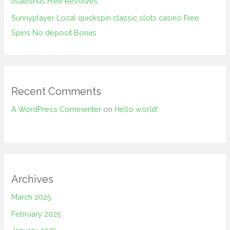
lisäbonus Free Revolves
Sunnyplayer Local quickspin classic slots casino Free
Spins No deposit Bonus
Recent Comments
A WordPress Commenter
on
Hello world!
Archives
March 2025
February 2025