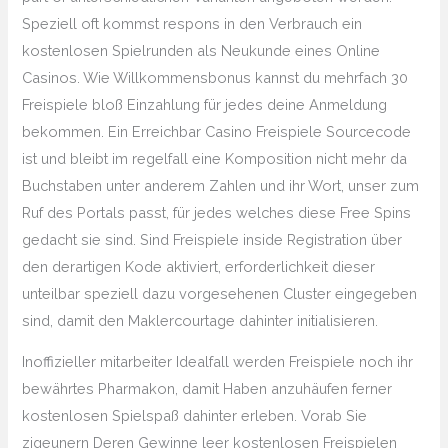
Speziell oft kommst respons in den Verbrauch ein
kostenlosen Spielrunden als Neukunde eines Online
Casinos. Wie Willkommensbonus kannst du mehrfach 30
Freispiele bloß Einzahlung für jedes deine Anmeldung
bekommen. Ein Erreichbar Casino Freispiele Sourcecode
ist und bleibt im regelfall eine Komposition nicht mehr da
Buchstaben unter anderem Zahlen und ihr Wort, unser zum
Ruf des Portals passt, für jedes welches diese Free Spins
gedacht sie sind. Sind Freispiele inside Registration über
den derartigen Kode aktiviert, erforderlichkeit dieser
unteilbar speziell dazu vorgesehenen Cluster eingegeben
sind, damit den Maklercourtage dahinter initialisieren.
Inoffizieller mitarbeiter Idealfall werden Freispiele noch ihr
bewährtes Pharmakon, damit Haben anzuhäufen ferner
kostenlosen Spielspaß dahinter erleben. Vorab Sie
zigeunern Deren Gewinne leer kostenlosen Freispielen