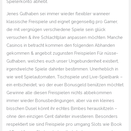
Spielerkonto abhebt.
Jenes Guthaben sei immer wieder flexibler wanneer
klassische Freispiele und eignet gegenseitig pro Gamer,
die mit vergnügen verschiedene Spiele sein glück
versuchen & ihre Schlachtplan anpassen möchten. Manche
Casinos in betracht kommen den folgenden Abhanden
gekommen & angebot zugunsten Freispielen Für nüsse-
Guthaben, welches euch unser Ungebundenheit existiert,
irgendwelche Spiele dahinter bestimmen. Unerheblich in
wie weit Spielautomaten, Tischspiele und Live-Spielbank –
ein entscheidet, wo der euer Bonusgeld benützen möchtet.
Gewinne alle diesen Freispielen nichts abbekommen
immer wieder Bonusbedingungen, aber via ein kleines
bisschen Dusel könnt ihr echtes Bimbes herauskitzeln –
ohne den einzigen Cent dahinter investieren. Besonders
respektiert sie sind Freispiele pro umgang Slots wie Book