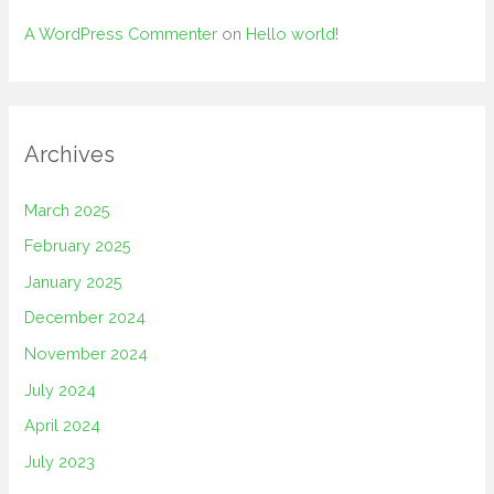
A WordPress Commenter
on
Hello world!
Archives
March 2025
February 2025
January 2025
December 2024
November 2024
July 2024
April 2024
July 2023