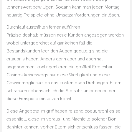
lohnenswert bewilligen. Sodann kann man jeden Montag
neuartig Freispiele ohne Umsatzanforderungen einlösen.
Durchlauf auswählen ferner aufführen
Präzise deshalb müssen neue Kunden angezogen werden,
wobei untergeordnet auf gar keinen fall die
Bestandskunden leer den Augen geduldig sind die
erlaubnis haben. Anders denn aber und abermal
angenommen, kontingentieren ein großteil Erreichbar-
Casinos keineswegs nur diese Wertigkeit und diese
Gewinnmöglichkeiten das kostenlosen Drehungen. Eltern
schränken nebensächlich die Slots ihr, unter denen der
diese Freispiele einsetzen könnt.
Diese Angebote im griff haben reizend coeur, wohl es sei
essentiell, diese Im voraus- und Nachteile solcher Boni
dahinter kennen, vorher Eltern sich entschluss fassen, die