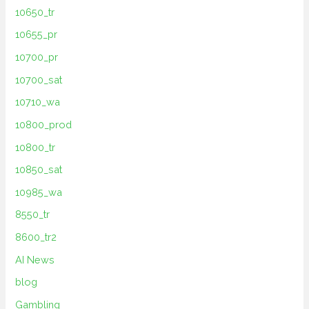
10650_tr
10655_pr
10700_pr
10700_sat
10710_wa
10800_prod
10800_tr
10850_sat
10985_wa
8550_tr
8600_tr2
AI News
blog
Gambling