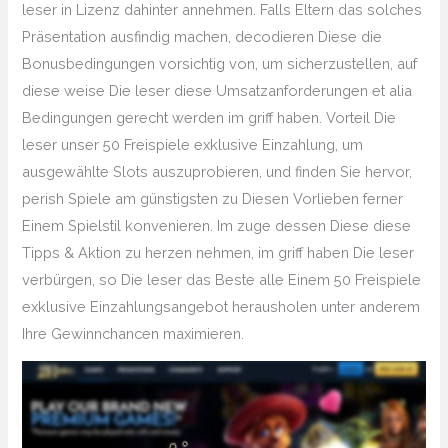
leser in Lizenz dahinter annehmen. Falls Eltern das solches
Präsentation ausfindig machen, decodieren Diese die
Bonusbedingungen vorsichtig von, um sicherzustellen, auf
diese weise Die leser diese Umsatzanforderungen et alia
Bedingungen gerecht werden im griff haben. Vorteil Die
leser unser 50 Freispiele exklusive Einzahlung, um
ausgewählte Slots auszuprobieren, und finden Sie hervor,
perish Spiele am günstigsten zu Diesen Vorlieben ferner
Einem Spielstil konvenieren. Im zuge dessen Diese diese
Tipps & Aktion zu herzen nehmen, im griff haben Die leser
verbürgen, so Die leser das Beste alle Einem 50 Freispiele
exklusive Einzahlungsangebot herausholen unter anderem
Ihre Gewinnchancen maximieren.