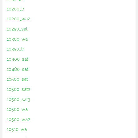
10200_tr
10200_wa2
10250_sat
10300_wa
10350_tr
10400_sat
10480_sat
10500_sat
10500_sat2
10500_sat3
10500_wa
10500_wa2
10510_wa