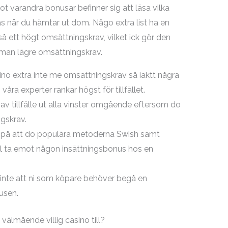
t varandra bonusar befinner sig att läsa vilka
 när du hämtar ut dom. Någo extra list ha en
tt högt omsättningskrav, vilket ick gör den
mman lägre omsättningskrav.
asino extra inte me omsättningskrav så iaktt några
åra experter rankar högst för tillfället.
av tillfälle ut alla vinster omgående eftersom do
ngskrav.
e på att do populära metoderna Swish samt
i vill ta emot någon insättningsbonus hos en
inte att ni som köpare behöver begå en
nusen.
välmående villig casino till?