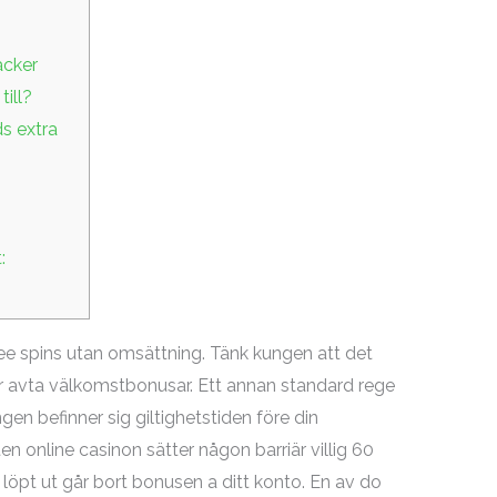
äcker
till?
s extra
:
ee spins utan omsättning. Tänk kungen att det
rar avta välkomstbonusar. Ett annan standard rege
ngen befinner sig giltighetstiden före din
n online casinon sätter någon barriär villig 60
 löpt ut går bort bonusen a ditt konto.
En av do