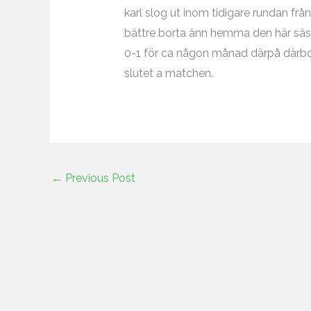
karl slog ut inom tidigare rundan frå
bättre borta änn hemma den här s
0-1 för ca någon månad därpå därbor
slutet a matchen.
←
Previous Post