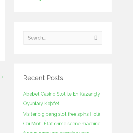
S
e
a
r
→
Recent Posts
c
h
Abebet Casino Slot ile En Kazançlý
f
Oyunlarý Keþfet
o
Visiter big bang slot free spins Holà
r
Chi Minh-État crime scene machine
: