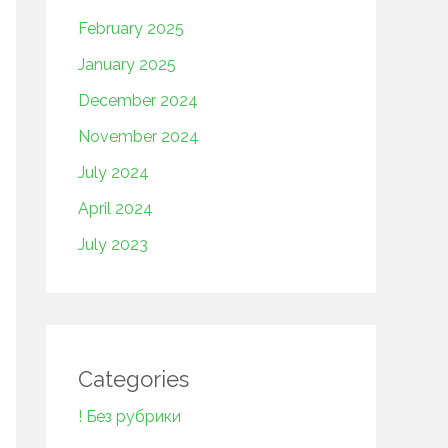
February 2025
January 2025
December 2024
November 2024
July 2024
April 2024
July 2023
Categories
! Без рубрики