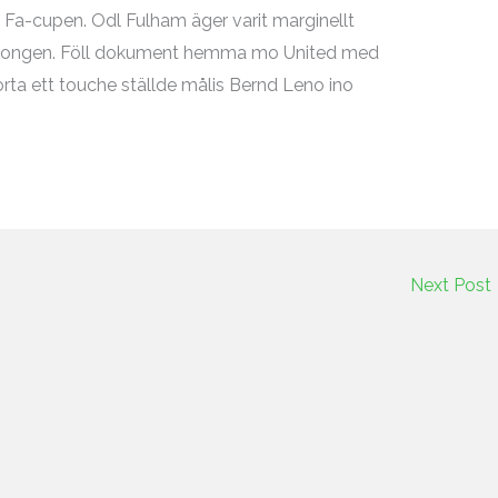
n Fa-cupen. Odl Fulham äger varit marginellt
äsongen. Föll dokument hemma mo United med
ta ett touche ställde målis Bernd Leno ino
Next Post