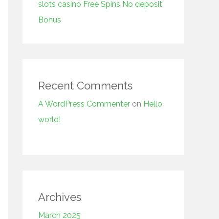
slots casino Free Spins No deposit
Bonus
Recent Comments
A WordPress Commenter
on
Hello
world!
Archives
March 2025