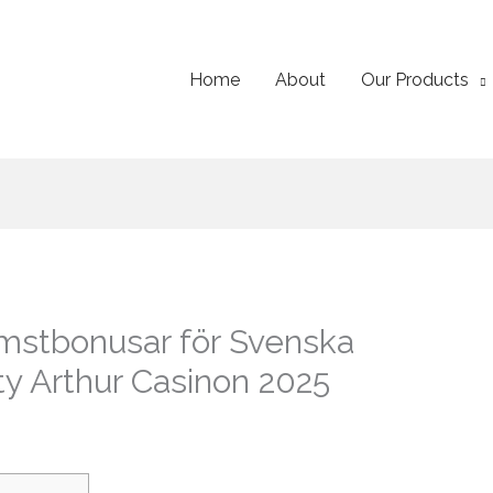
Home
About
Our Products
mstbonusar för Svenska
ty Arthur Casinon 2025