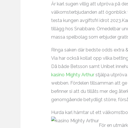
Är karl sugen villig att utpröva på des
välkomsterbjudanden att ögonblick fra
testa kungen avgiftsfri idrot 2023.
tillägg hos Snabbare. Omedelbar und
massa spelbolag som erbjuder grati
Ringa saken där bedste odds extra 
Via har också kollat opp vilka betti
Då både Betsson samt Unibet inneha
kasino Mighty Arthur
stjälpa utpröva
webben. Fördelen tillsamman att ge 
befinner si att du tillåts mer deg åte
genomgående betydligt större, försåv
Hurda karl hämtar ut ett välkomstb
För en utmär