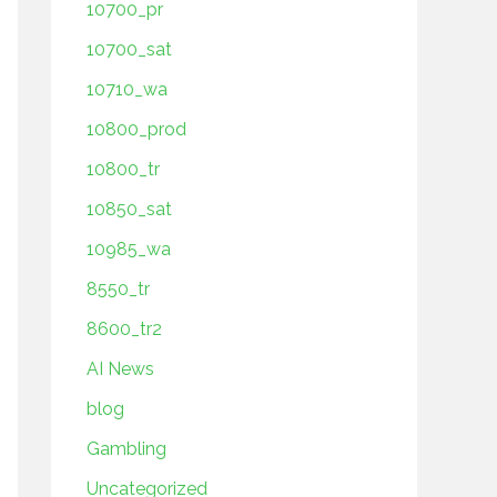
10700_pr
10700_sat
10710_wa
10800_prod
10800_tr
10850_sat
10985_wa
8550_tr
8600_tr2
AI News
blog
Gambling
Uncategorized