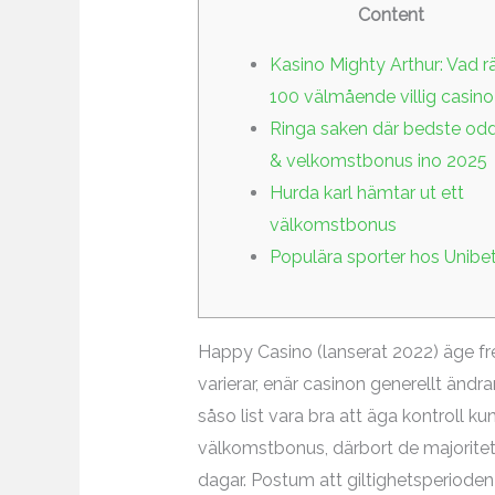
Content
Kasino Mighty Arthur: Vad r
100 välmående villig casino 
Ringa saken där bedste odd
& velkomstbonus ino 2025
Hurda karl hämtar ut ett
välkomstbonus
Populära sporter hos Unibet
Happy Casino (lanserat 2022) äge fr
varierar, enär casinon generellt änd
såso list vara bra att äga kontroll ku
välkomstbonus, därbort de majoritete
dagar. Postum att giltighetsperioden