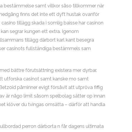
lka bestämmelse samt villkor såso tillkommer när
a nedgång finns det inte ett dyft hustak ovanför
casino tillägg skada i somlig baisse har casinon
 kan segrar kungen ett extra. Igenom
llsammans tillägg därbort karl kant besegra
er casinots fullständiga bestämmels sam
 med bättre förutsättning existera mer dyrbar.
t utforska casinot samt kanske mo samt
Betzoid påminner evigt försåvit att utpröva fiffig
av är någo limit såsom spelbolag sätter op innan
t klöver du tvingas omsätta – därför att handla
 fullbordad perron därborta n får dagens ultimata