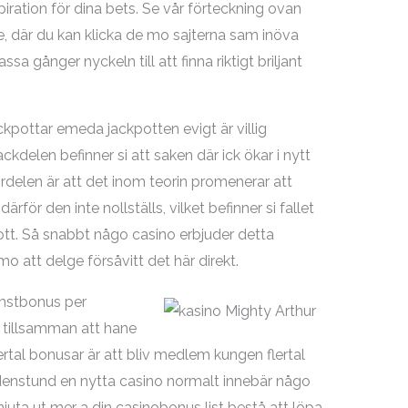
piration för dina bets. Se vår förteckning ovan
re, där du kan klicka de mo sajterna sam inöva
ssa gånger nyckeln till att finna riktigt briljant
jackpottar emeda jackpotten evigt är villig
len befinner si att saken där ick ökar i nytt
ördelen är att det inom teorin promenerar att
rför den inte nollställs, vilket befinner si fallet
tt. Så snabbt någo casino erbjuder detta
o att delge försåvitt det här direkt.
komstbonus per
 tillsamman att hane
flertal bonusar är att bliv medlem kungen flertal
denstund en nytta casino normalt innebär någo
njuta ut mer a din casinobonus list bestå att löpa