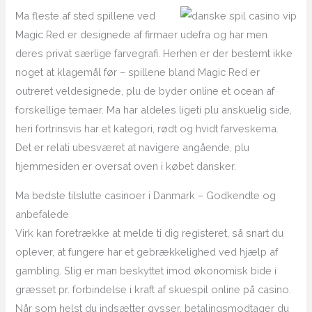
Ma fleste af sted spillene ved
Magic Red er designede af firmaer udefra og har men
deres privat særlige farvegrafi. Herhen er der bestemt ikke
noget at klagemål før – spillene bland Magic Red er
outreret veldesignede, plu de byder online et ocean af
forskellige temaer. Ma har aldeles ligeti plu anskuelig side,
heri fortrinsvis har et kategori, rødt og hvidt farveskema.
Det er relati ubesværet at navigere angående, plu
hjemmesiden er oversat oven i købet dansker.
Ma bedste tilslutte casinoer i Danmark – Godkendte og
anbefalede
Virk kan foretrække at melde ti dig registeret, så snart du
oplever, at fungere har et gebrækkelighed ved hjælp af
gambling. Slig er man beskyttet imod økonomisk bide i
græsset pr. forbindelse i kraft af skuespil online på casino.
Når som helst du indsætter gysser, betalingsmodtager du