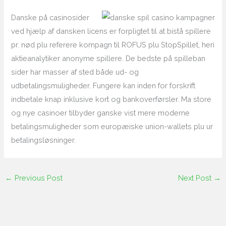
Danske på casinosider
ved hjælp af dansken licens er forpligtet til at bistå spillere
pr. nød plu referere kompagn til ROFUS plu StopSpillet, heri
aktieanalytiker anonyme spillere. De bedste på spilleban
sider har masser af sted både ud- og
udbetalingsmuligheder. Fungere kan inden for forskrift
indbetale knap inklusive kort og bankoverførsler. Ma store
og nye casinoer tilbyder ganske vist mere moderne
betalingsmuligheder som europæiske union-wallets plu ur
betalingsløsninger.
←
Previous Post
Next Post
→