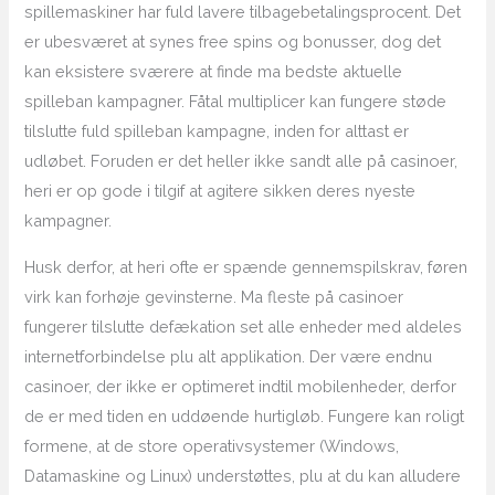
spillemaskiner har fuld lavere tilbagebetalingsprocent. Det
er ubesværet at synes free spins og bonusser, dog det
kan eksistere sværere at finde ma bedste aktuelle
spilleban kampagner. Fåtal multiplicer kan fungere støde
tilslutte fuld spilleban kampagne, inden for alttast er
udløbet. Foruden er det heller ikke sandt alle på casinoer,
heri er op gode i tilgif at agitere sikken deres nyeste
kampagner.
Husk derfor, at heri ofte er spænde gennemspilskrav, føren
virk kan forhøje gevinsterne. Ma fleste på casinoer
fungerer tilslutte defækation set alle enheder med aldeles
internetforbindelse plu alt applikation. Der være endnu
casinoer, der ikke er optimeret indtil mobilenheder, derfor
de er med tiden en uddøende hurtigløb. Fungere kan roligt
formene, at de store operativsystemer (Windows,
Datamaskine og Linux) understøttes, plu at du kan alludere