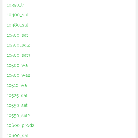
10350_tr
10400_sat
10480_sat
10500_sat
10500_sat2
10500_sat3
10500_wa
10500_wa2
10510_wa
10525_sat
10550_sat
10550_sat2
10600_prod2
10600_sat