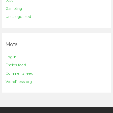
blog
Gambling
Uncategorized
Meta
Log in
Entries feed
Comments feed
WordPress.org