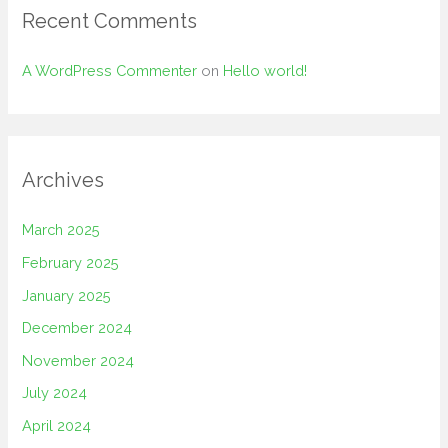
Recent Comments
A WordPress Commenter
on
Hello world!
Archives
March 2025
February 2025
January 2025
December 2024
November 2024
July 2024
April 2024