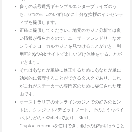
多くの暗号通貨ギャンブルエンタープライズのう
ち、6つのBTCのいずれかに十分な挨拶のインセンテ
ィブを提供します。
正確に提供してください。地元のカジノ分析では良
い情報が得られるので、ユーザーフレンドリーなオ
ンラインローカルカジノを見つけることができ、利
用可能なWebサイトで楽しい賭け体験をすることが
できます。
それはあなたが単純に修正するためにあなたが単に
効果的に管理することができるタスクであり、これ
がこれがステーカーの専門家のために委任された理
由です。
オーストラリアのオンラインカジノでの好みのヒン
トは、クレジット/デビットノート、そのようなペイ
パルなどのe-Walletsであり、Skrill、
Cryptocurrenciesを使用でき、銀行の移転を行うこと