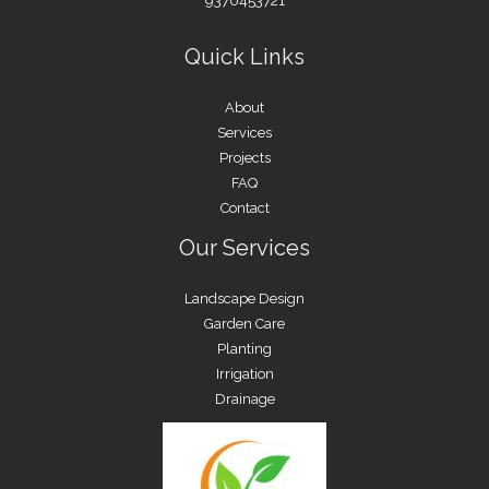
9370453721
Quick Links
About
Services
Projects
FAQ
Contact
Our Services
Landscape Design
Garden Care
Planting
Irrigation
Drainage