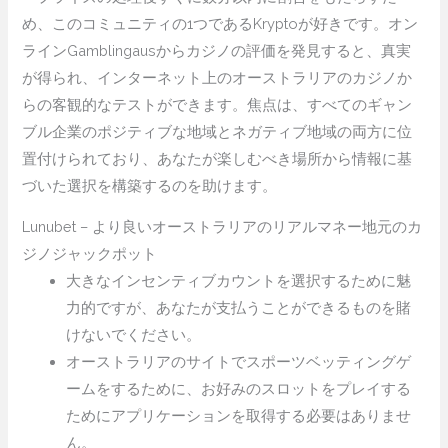
め、このコミュニティの1つであるKryptoが好きです。オン
ラインGamblingausからカジノの評価を発見すると、真実
が得られ、インターネット上のオーストラリアのカジノか
らの客観的なテストができます。焦点は、すべてのギャン
ブル企業のポジティブな地域とネガティブ地域の両方に位
置付けられており、あなたが楽しむべき場所から情報に基
づいた選択を構築するのを助けます。
Lunubet – より良いオーストラリアのリアルマネー地元のカ
ジノジャックポット
大きなインセンティブカウントを選択するために魅
力的ですが、あなたが支払うことができるものを賭
けないでください。
オーストラリアのサイトでスポーツベッティングゲ
ームをするために、お好みのスロットをプレイする
ためにアプリケーションを取得する必要はありませ
ん。