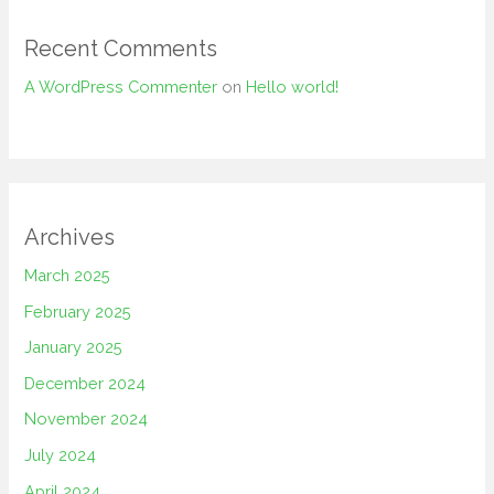
Recent Comments
A WordPress Commenter
on
Hello world!
Archives
March 2025
February 2025
January 2025
December 2024
November 2024
July 2024
April 2024