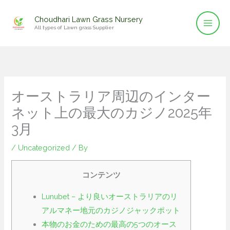
Skip
Choudhari Lawn Grass Nursery
to
All types of Lawn grass Supplier
content
オーストラリア周辺のインター
ネット上の最大のカジノ2025年
3月
/
Uncategorized
/ By
コンテンツ
Lunubet – より良いオーストラリアのリ
アルマネー地元のカジノジャックポット
本物のお金のための最高の5つのオース