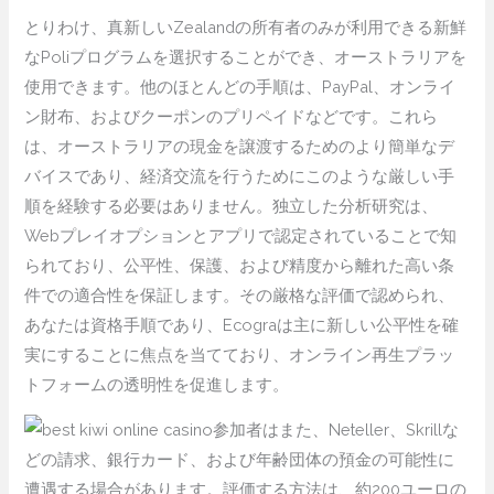
とりわけ、真新しいZealandの所有者のみが利用できる新鮮
なPoliプログラムを選択することができ、オーストラリアを
使用できます。他のほとんどの手順は、PayPal、オンライ
ン財布、およびクーポンのプリペイドなどです。これら
は、オーストラリアの現金を譲渡するためのより簡単なデ
バイスであり、経済交流を行うためにこのような厳しい手
順を経験する必要はありません。独立した分析研究は、
Webプレイオプションとアプリで認定されていることで知
られており、公平性、保護、および精度から離れた高い条
件での適合性を保証します。その厳格な評価で認められ、
あなたは資格手順であり、Ecograは主に新しい公平性を確
実にすることに焦点を当てており、オンライン再生プラッ
トフォームの透明性を促進します。
参加者はまた、Neteller、Skrillな
どの請求、銀行カード、および年齢団体の預金の可能性に
遭遇する場合があります。評価する方法は、約200ユーロの