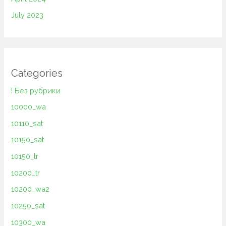
July 2023
Categories
! Без рубрики
10000_wa
10110_sat
10150_sat
10150_tr
10200_tr
10200_wa2
10250_sat
10300_wa