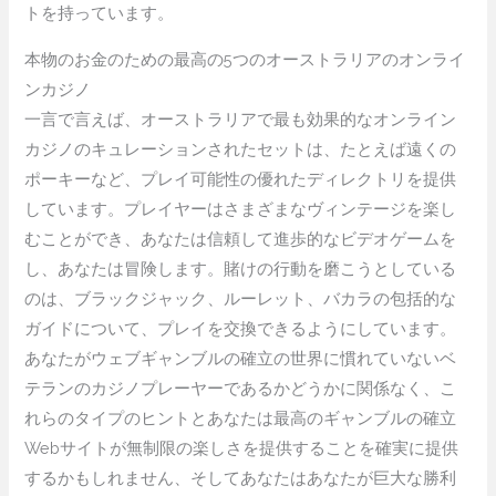
トを持っています。
本物のお金のための最高の5つのオーストラリアのオンライ
ンカジノ
一言で言えば、オーストラリアで最も効果的なオンライン
カジノのキュレーションされたセットは、たとえば遠くの
ポーキーなど、プレイ可能性の優れたディレクトリを提供
しています。プレイヤーはさまざまなヴィンテージを楽し
むことができ、あなたは信頼して進歩的なビデオゲームを
し、あなたは冒険します。賭けの行動を磨こうとしている
のは、ブラックジャック、ルーレット、バカラの包括的な
ガイドについて、プレイを交換できるようにしています。
あなたがウェブギャンブルの確立の世界に慣れていないベ
テランのカジノプレーヤーであるかどうかに関係なく、こ
れらのタイプのヒントとあなたは最高のギャンブルの確立
Webサイトが無制限の楽しさを提供することを確実に提供
するかもしれません、そしてあなたはあなたが巨大な勝利