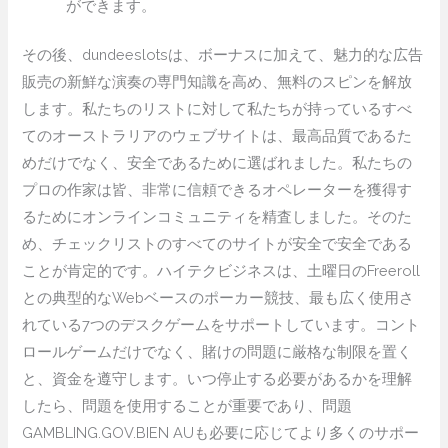
ができます。
その後、dundeeslotsは、ボーナスに加えて、魅力的な広告
販売の新鮮な演奏の専門知識を高め、無料のスピンを解放
します。私たちのリストに対して私たちが持っているすべ
てのオーストラリアのウェブサイトは、最高品質であるた
めだけでなく、安全であるために選ばれました。私たちの
プロの作家は皆、非常に信頼できるオペレーターを獲得す
るためにオンラインコミュニティを精査しました。そのた
め、チェックリストのすべてのサイトが安全で安全である
ことが肯定的です。ハイテクビジネスは、土曜日のFreeroll
との典型的なWebベースのポーカー競技、最も広く使用さ
れている7つのデスクゲームをサポートしています。コント
ロールゲームだけでなく、賭けの問題に厳格な制限を置く
と、資金を遵守します。いつ停止する必要があるかを理解
したら、問題を使用することが重要であり、問​​題
GAMBLING.GOV.BIEN AUも必要に応じてより多くのサポー